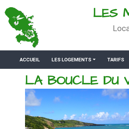
Passer
LES 
au
contenu
Loca
ACCUEIL
LES LOGEMENTS
TARIFS
LA BOUCLE DU 