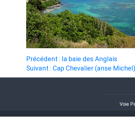
NAVIGATION
Précédent :
la baie des Anglais
DE
Suivant :
Cap Chevalier (anse Michel
L’ARTICLE
Voie Pa