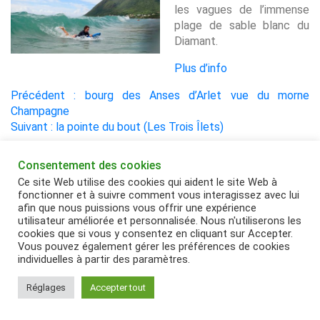
les vagues de l’immense
plage de sable blanc du
Diamant.
Plus d’info
NAVIGATION
Précédent :
bourg des Anses d’Arlet vue du morne
DE
Champagne
Suivant :
la pointe du bout (Les Trois Îlets)
L’ARTICLE
Consentement des cookies
Accueil
Contact
Mentions légales
Ce site Web utilise des cookies qui aident le site Web à
fonctionner et à suivre comment vous interagissez avec lui
afin que nous puissions vous offrir une expérience
Voie Paulina, Quartier Bellay - 97228 Sainte Luce -
utilisateur améliorée et personnalisée. Nous n'utiliserons les
Martinique - 06 74 23 59 66
cookies que si vous y consentez en cliquant sur Accepter.
Vous pouvez également gérer les préférences de cookies
individuelles à partir des paramètres.
Réglages
Accepter tout